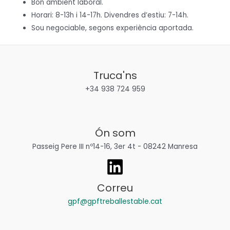
Bon ambient laboral.
Horari: 8-13h i 14-17h. Divendres d’estiu: 7-14h.
Sou negociable, segons experiència aportada.
Truca'ns
+34 938 724 959
Ón som
Passeig Pere III nº14-16, 3er 4t - 08242 Manresa
Correu
gpf@gpftreballestable.cat