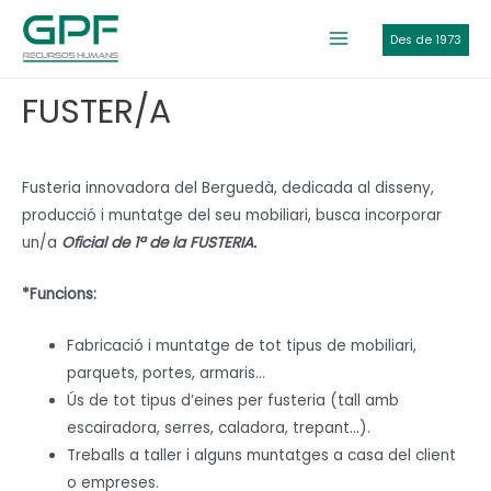
Vés
al
Des de 1973
Main
contingut
Menu
FUSTER/A
Fusteria innovadora del Berguedà, dedicada al disseny,
producció i muntatge del seu mobiliari, busca incorporar
un/a
Oficial de 1ª de la FUSTERIA.
*Funcions:
Fabricació i muntatge de tot tipus de mobiliari,
parquets, portes, armaris…
Ús de tot tipus d’eines per fusteria (tall amb
escairadora, serres, caladora, trepant…).
Treballs a taller i alguns muntatges a casa del client
o empreses.