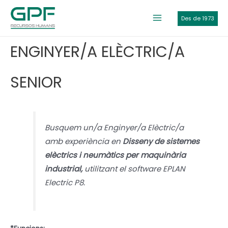
Vés
al
Des de 1973
Main
contingut
Menu
ENGINYER/A ELÈCTRIC/A
SENIOR
Busquem un/a Enginyer/a Elèctric/a
amb experiència en
Disseny de sistemes
elèctrics i neumàtics per maquinària
industrial,
utilitzant el software EPLAN
Electric P8.