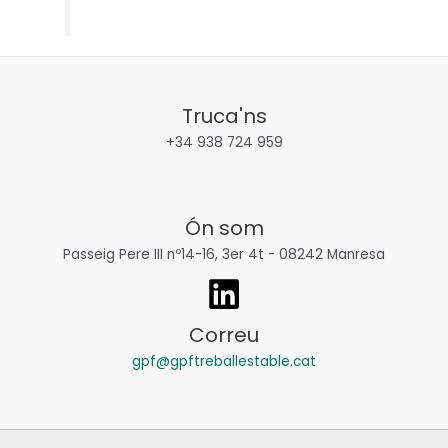
Truca'ns
+34 938 724 959
Ón som
Passeig Pere III nº14-16, 3er 4t - 08242 Manresa
Correu
gpf@gpftreballestable.cat