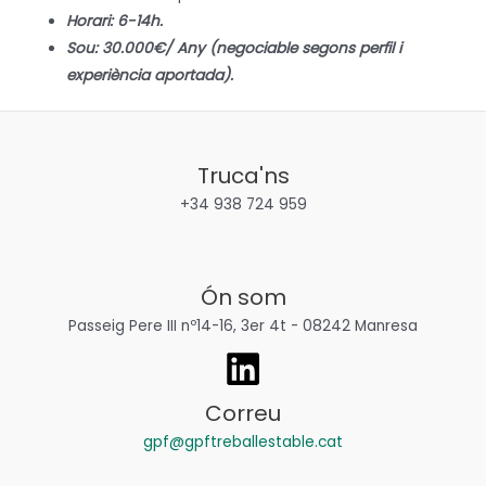
Horari: 6-14h.
Sou: 30.000€/ Any (negociable segons perfil i
experiència aportada).
Truca'ns
+34 938 724 959
Ón som
Passeig Pere III nº14-16, 3er 4t - 08242 Manresa
Correu
gpf@gpftreballestable.cat