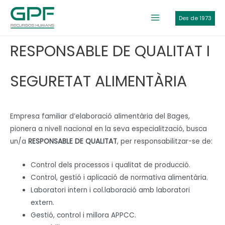
Vés
al
Des de 1973
Main
contingut
Menu
RESPONSABLE DE QUALITAT I
SEGURETAT ALIMENTÀRIA
Empresa familiar d’elaboració alimentària del Bages,
pionera a nivell nacional en la seva especialització, busca
un/a
RESPONSABLE DE QUALITAT
, per responsabilitzar-se de:
Control dels processos i qualitat de producció.
Control, gestió i aplicació de normativa alimentària.
Laboratori intern i col.laboració amb laboratori
extern.
Gestió, control i millora APPCC.