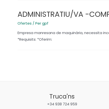
ADMINISTRATIU/VA -COMP
Ofertes
/ Per
gpf
Empresa manresana de maquinària, necessita incorp
*Requisits: *Oferim:
Paginació
de
les
entrades
Truca'ns
+34 938 724 959