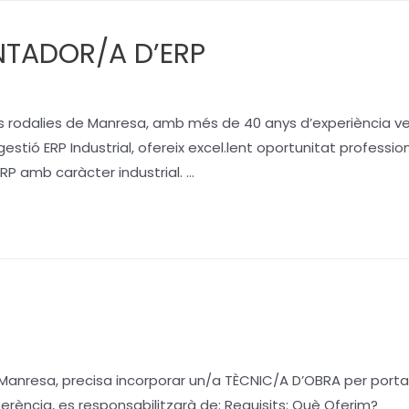
NTADOR/A D’ERP
s rodalies de Manresa, amb més de 40 anys d’experiència vet
tió ERP Industrial, ofereix excel.lent oportunitat professio
RP amb caràcter industrial. …
anresa, precisa incorporar un/a TÈCNIC/A D’OBRA per portar
erència, es responsabilitzarà de: Requisits: Què Oferim?