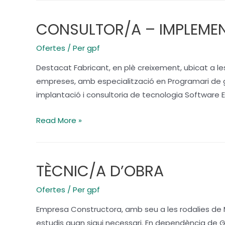
CONSULTOR/A – IMPLEME
Ofertes
/ Per
gpf
Destacat Fabricant, en plè creixement, ubicat a le
empreses, amb especialització en Programari de ges
implantació i consultoria de tecnologia Software E
CONSULTOR/A
Read More »
–
IMPLEMENTADOR/A
D’ERP
TÈCNIC/A D’OBRA
Ofertes
/ Per
gpf
Empresa Constructora, amb seu a les rodalies de M
estudis quan sigui necessari. En dependència de G