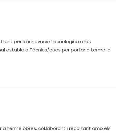
llant per la innovació tecnològica a les
nal estable a Tècnics/ques per portar a terme la
 a terme obres, col.laborant i recolzant amb els