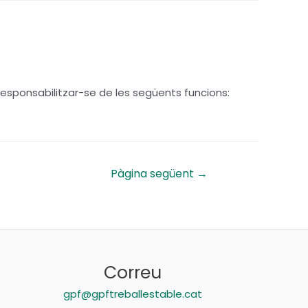
esponsabilitzar-se de les següents funcions:
Pàgina següent
→
Correu
gpf@gpftreballestable.cat