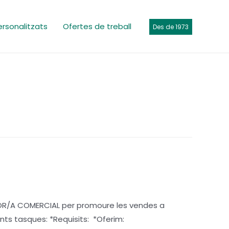
ersonalitzats
Ofertes de treball
Des de 1973
SSOR/A COMERCIAL per promoure les vendes a
nts tasques: *Requisits: *Oferim: